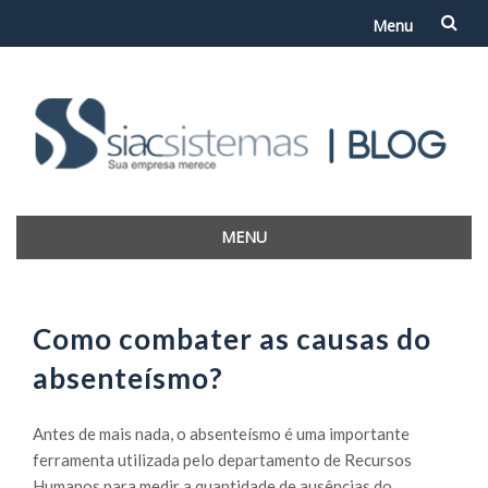
Menu
Skip
to
content
MENU
Skip
to
content
Como combater as causas do
absenteísmo?
Antes de mais nada, o absenteísmo é uma importante
ferramenta utilizada pelo departamento de Recursos
Humanos para medir a quantidade de ausências do